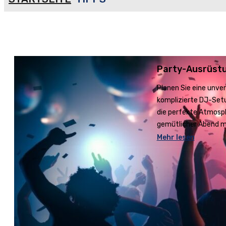
Party-Ausrüstu
Planen Sie eine unver
komplizierte DJ-Setu
die perfekte Atmosph
gemütlicher Abend m
Mehr lesen