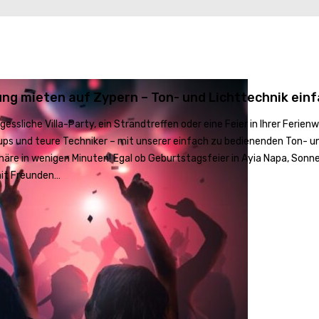
ng mieten auf Zypern – Ton- und Lichttechnik ein
gessliche Villa-Party, ein Strandtreffen oder eine Feier in Ihrer Fer
ps und teure Techniker – mit unserer einfach zu bedienenden Ton- un
äre in wenigen Minuten! Egal ob Geburtstagsfeier in Ayia Napa, Sonn
it Freunden…