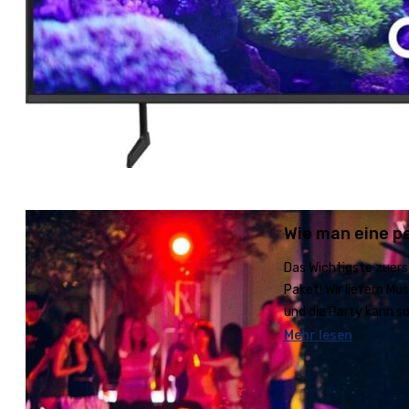
Wie man eine pe
Das Wichtigste zuerst
Paket! Wir liefern Mu
und die Party kann s
Mehr lesen