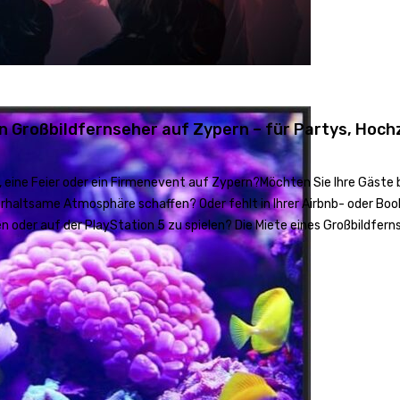
n Großbildfernseher auf Zypern – für Partys, Hoch
y, eine Feier oder ein Firmenevent auf Zypern?Möchten Sie Ihre Gäste
haltsame Atmosphäre schaffen? Oder fehlt in Ihrer Airbnb- oder Book
 oder auf der PlayStation 5 zu spielen? Die Miete eines Großbildfernse