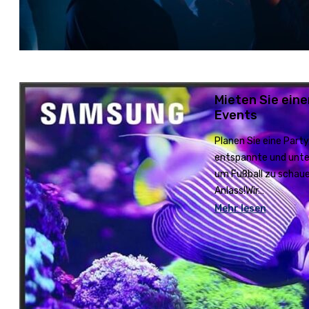
Mieten Sie eine
Events
Planen Sie eine Part
entspannte und unter
um Fußball zu schauen
Anlass!Wir…
Mehr lesen