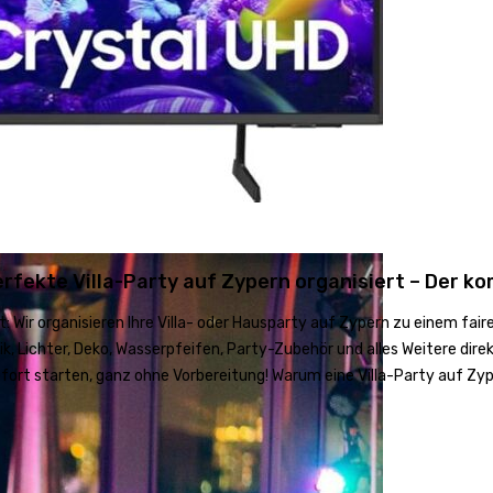
rfekte Villa-Party auf Zypern organisiert – Der k
: Wir organisieren Ihre Villa- oder Hausparty auf Zypern zu einem fai
sik, Lichter, Deko, Wasserpfeifen, Party-Zubehör und alles Weitere dir
ofort starten, ganz ohne Vorbereitung! Warum eine Villa-Party auf Zy