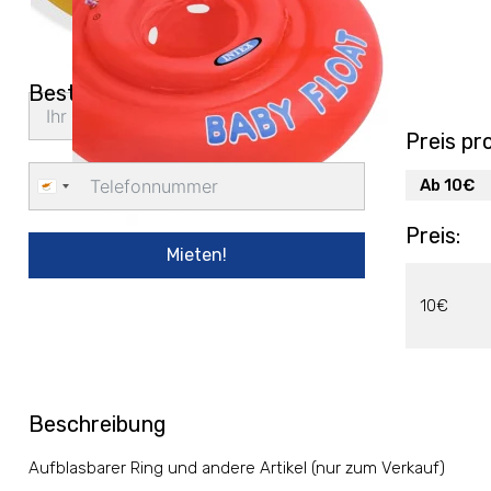
Bestellung Lieferung
Preis pr
Ab 10€
Cyprus
+357
Preis:
Mieten!
10€
Beschreibung
Aufblasbarer Ring und andere Artikel (nur zum Verkauf)