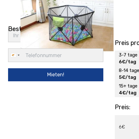
Bestellung Lieferung
Preis pr
3-7 tage
Cyprus
6€/tag
+357
8-14 tag
Mieten!
5€/tag
15+ tage
4€/tag
Preis:
6€