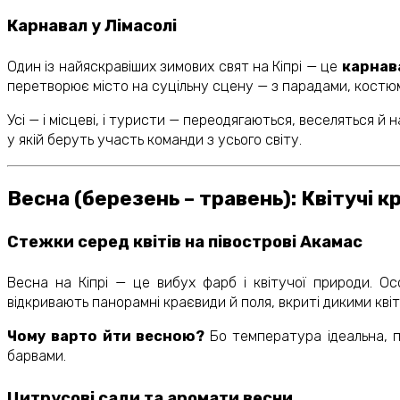
Карнавал у Лімасолі
Один із найяскравіших зимових свят на Кіпрі — це
карнава
перетворює місто на суцільну сцену — з парадами, костю
Усі — і місцеві, і туристи — переодягаються, веселяться 
у якій беруть участь команди з усього світу.
Весна (березень – травень): Квітучі 
Стежки серед квітів на півострові Акамас
Весна на Кіпрі — це вибух фарб і квітучої природи. О
відкривають панорамні краєвиди й поля, вкриті дикими квіт
Чому варто йти весною?
Бо температура ідеальна, п
барвами.
Цитрусові сади та аромати весни