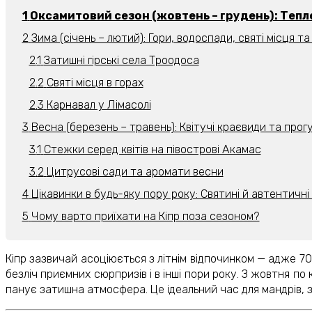
Оксамитовий сезон (жовтень – грудень): Тепл
Зима (січень – лютий): Гори, водоспади, святі місця т
Затишні гірські села Троодоса
Святі місця в горах
Карнавал у Лімасолі
Весна (березень – травень): Квітучі краєвиди та про
Стежки серед квітів на півострові Акамас
Цитрусові сади та аромати весни
Цікавинки в будь-яку пору року: Святині й автентичні
Чому варто приїхати на Кіпр поза сезоном?
Кіпр зазвичай асоціюється з літнім відпочинком — адже 
безліч приємних сюрпризів і в інші пори року. З жовтня по
панує затишна атмосфера. Це ідеальний час для мандрів, 