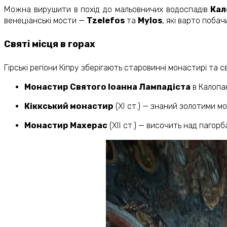
Можна вирушити в похід до мальовничих водоспадів
Кал
венеціанські мости —
Tzelefos
та
Mylos
, які варто побач
Святі місця в горах
Гірські регіони Кіпру зберігають старовинні монастирі та св
Монастир Святого Іоанна Лампадіста
в Калопан
Кіккський монастир
(XI ст.) — знаний золотими мо
Монастир Махерас
(XII ст.) — височить над пагор