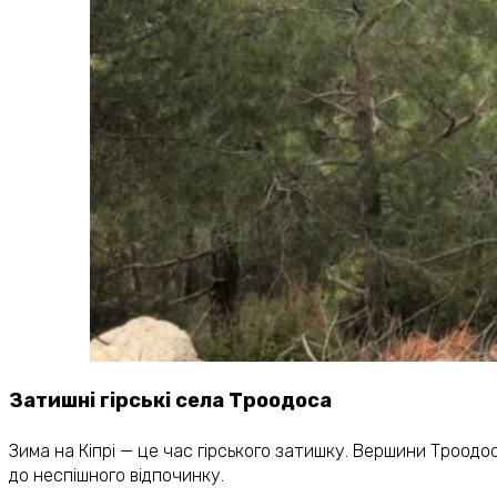
Затишні гірські села Троодоса
Зима на Кіпрі — це час гірського затишку. Вершини Троодос
до неспішного відпочинку.