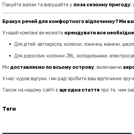
Пакуйте валізи та вирушайте у
поза сезонну пригоду
,
Бракує речей для комфортного відпочинку? Ми в
У нашій компанії ви можете
орендувати все необхідне
Для дітей: автокрісла, коляски, ліжечка, манежі, шез
Для дорослих: колонки JBL, холодильники, електроса
Ми
доставляємо по всьому острову
, включаючи
аер
У нас чудові відгуки, і ми раді зробити ваш відпочинок зру
Також на нашому сайті є
ще одна стаття
про те, чим за
Теги