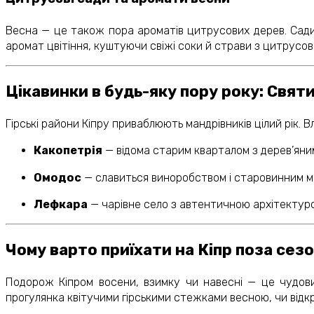
Весна — це також пора ароматів цитрусових дерев. Сад
аромат цвітіння, куштуючи свіжі соки й страви з цитрусо
Цікавинки в будь-яку пору року: Святи
Гірські райони Кіпру приваблюють мандрівників цілий рік. 
Какопетрія
— відома старим кварталом з дерев’яним
Омодос
— славиться виноробством і старовинним 
Лефкара
— чарівне село з автентичною архітектуро
Чому варто приїхати на Кіпр поза сез
Подорож Кіпром восени, взимку чи навесні — це чудовий
прогулянка квітучими гірськими стежками весною, чи відк