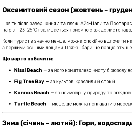
Оксамитовий сезон (жовтень – груден
Навіть після завершення літа пляжі Айя-Напи та Протара
на рівні 23–25°C і залишається приємною аж до листопада, 
Коли туристів значно менше, можна спокійно відпочити н
з першими осінніми дощами. Пляжні бари ще працюють, шез
Що варто побачити:
Nissi Beach
— за його кришталево чисту бірюзову в
Fig Tree Bay
— за культові краєвиди й спокій
Konnos Beach
— за неймовірну природу та оглядов
Turtle Beach
— місце, де можна поплавати з морсь
Зима (січень – лютий): Гори, водоспади