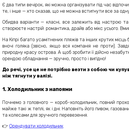
Є два типи вечірок, які можна організувати під час відпоч
те, і інше — хто сказав, що не можна встигнути все за одн
Обидва варіанти — класні, все залежить від настрою та
створюєте настрій: романтика, драйв або мікс усього. Вми
На Кіпрі багато усамітнених пляжів та інших крутих місц
вночі голяка (звісно, якщо вся компанія не проти). Зав
природну красу острова. А щоб зробити її дійсно незабутнь
орендою обладнання — зручно, просто і вигідно!
До речі, усе це не потрібно везти з собою чи купу
ніж тягнути у валізі.
1. Холодильник з напоями
Почнемо з головного — короб-холодильник, повний прохол
майже такі ж теплі, як і дні. Наповніть його пивом, газо
та колесами для зручного перевезення.
👉
Орендувати холодильник