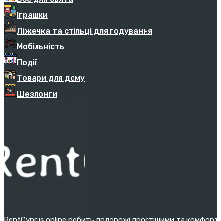
Іграшки
Ліжечка та стільці для годування
Мобільність
Події
Товари для дому
Шезлонги
RentCyprus.online робить подорожі простішими та комфортн