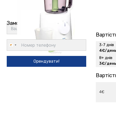
Замовити доставку
Вартіст
3-7 днів
Cyprus
4€/ден
+357
8+ днів
Орендувати!
3€/ден
Вартіст
4€