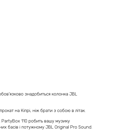
 обов’язково знадобиться колонка JBL
рокат на Кіпрі, ніж брати з собою в літак.
L PartyBox 110 робить вашу музику
х басів і потужному JBL Original Pro Sound.