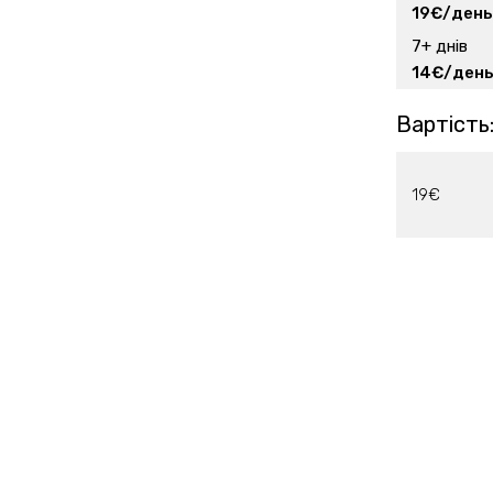
19€/день
7+ днів
14€/ден
Вартість
19€