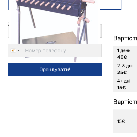
Замовити доставку
Вартіст
1 день
Cyprus
40€
+357
2-3 дні
Орендувати!
25€
4+ дні
15€
Вартіст
15€