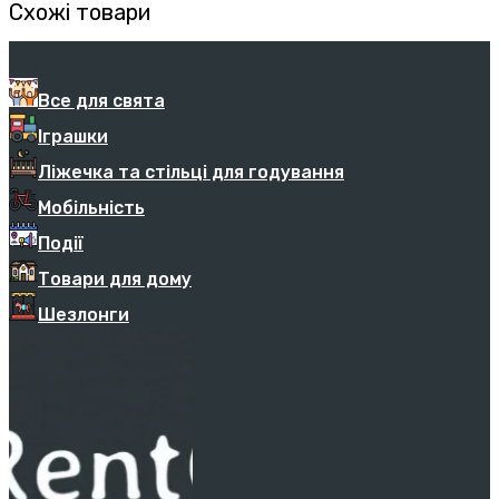
Схожі товари
Все для свята
Іграшки
Ліжечка та стільці для годування
Мобільність
Події
Товари для дому
Шезлонги