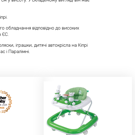
 см у висоту. У складеному вигляді він має
прі.
ого обладнання відповідно до високих
в ЄС.
яски, іграшки, дитячі автокрісла на Кіпрі
с і Паралімні.