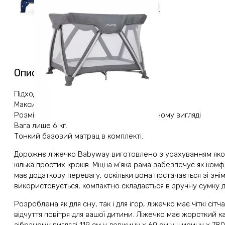
Опис
Підходить від народження до 3 років
Максимальна вага 15 кг
Розміри 780 x 1190 x 600 мм у розкладеному вигляді
Вага лише 6 кг.
Тонкий базовий матрац в комплекті.
Дорожнє ліжечко Babyway виготовлено з урахуванням якост
кілька простих кроків. Міцна м’яка рама забезпечує як комф
має додаткову перевагу, оскільки вона постачається зі зн
використовується, компактно складається в зручну сумку 
Розроблена як для сну, так і для ігор, ліжечко має чіткі сіт
відчуття повітря для вашої дитини. Ліжечко має жорсткий к