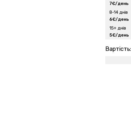
7€/день
8-14 днів
6€/день
15+ днів
5€/день
Вартість