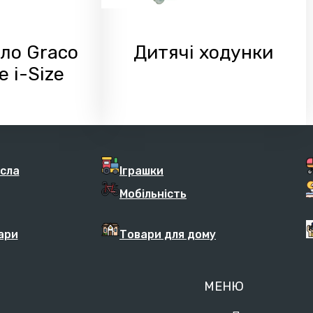
ло Graco
Дитячі ходунки
 i-Size
ісла
Іграшки
Мобільність
ари
Товари для дому
МЕНЮ