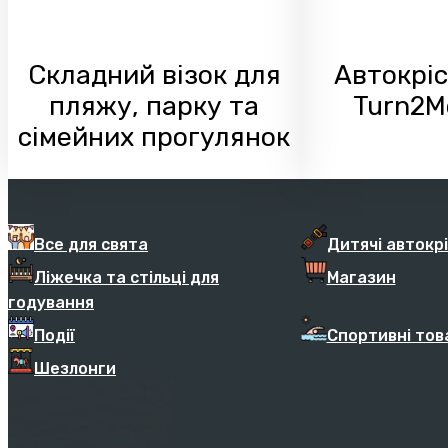
Складний візок для
Автокріс
пляжу, парку та
Turn2Me
сімейних прогулянок
Все для свята
Дитячі автокр
Ліжечка та стільці для
Магазин
годування
Події
Спортивні тов
Шезлонги