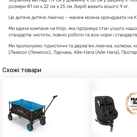
зібраному вигляді 119 см у довжину x 60 см у ширину x 780
розміри 81 см x 22 см x 25 см. Виріб важить всього 9 кг.
Це дитяче дитяче ліжечко – манеж можна орендувати на Кі
Ми єдина компанія на Кіпрі, яка підтримує стан усього наш
стандартів чистоти, повної роботи та всіх норм і стандарті
Ми пропонуємо туристичні та дерев’яні ліжечка, коляски, кол
(Лімасол (Лемесос), Ларнака, Айя-Напа (Айя-Напа), Протара
Схожі товари