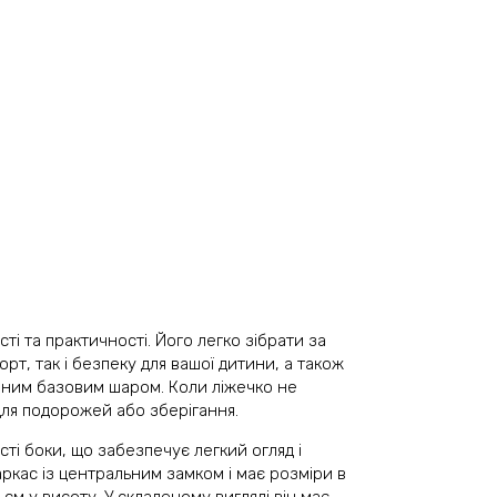
і та практичності. Його легко зібрати за
орт, так і безпеку для вашої дитини, а також
імним базовим шаром. Коли ліжечко не
для подорожей або зберігання.
часті боки, що забезпечує легкий огляд і
аркас із центральним замком і має розміри в