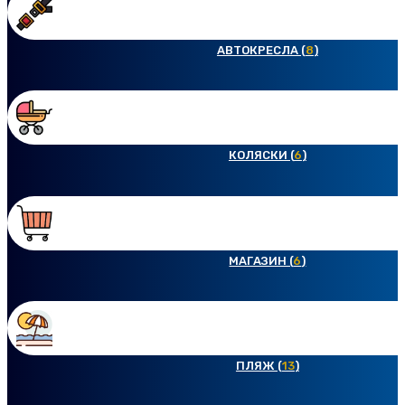
АВТОКРЕСЛА (
8
)
КОЛЯСКИ (
6
)
МАГАЗИН (
6
)
ПЛЯЖ (
13
)