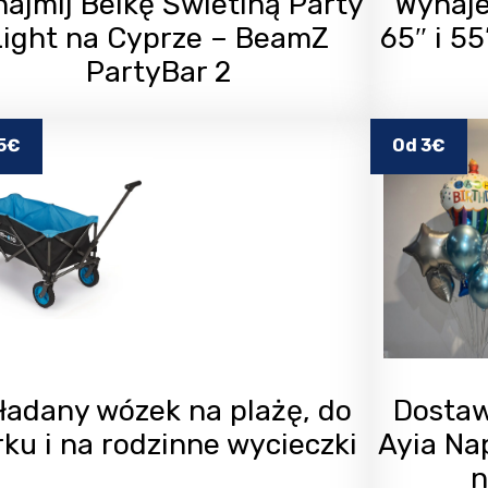
ajmij Belkę Świetlną Party
Wynaje
Light na Cyprze – BeamZ
65″ i 5
PartyBar 2
5€
Od 3€
ładany wózek na plażę, do
Dostaw
ku i na rodzinne wycieczki
Ayia Nap
n