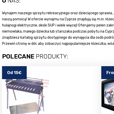
O
NAS:
Wynajem naszego sprzętu rekreacyjnego oraz dziecięcego sprawia, że
naszą pomocą! W ofercie wynajmu na Cyprze znajdują się m.in. łóże
hulajnogi elektryczne, deski SUP i wiele więcej! Oferujemy pełen z
niemowlaka, małego dziecka lub starszaka podczas pobytu na Cyprze.
znajdziesz katalog sprzętu dostępnego do wynajęcia dla osób podróżu
Przewiń stronę w dół, aby zobaczyć najpopularniejsze łóżeczka, wóz
POLECANE
PRODUKTY:
Od 15€
Fr