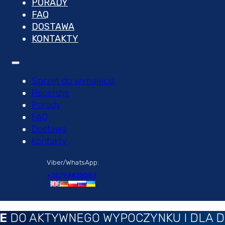
PORADY
FAQ
DOSTAWA
KONTAKTY
Sprzęt do wynajęcia
Recenzje
Porady
FAQ
Dostawa
Kontakty
Viber/WhatsApp:
+35794425083
E
DO AKTYWNEGO WYPOCZYNKU I DLA D