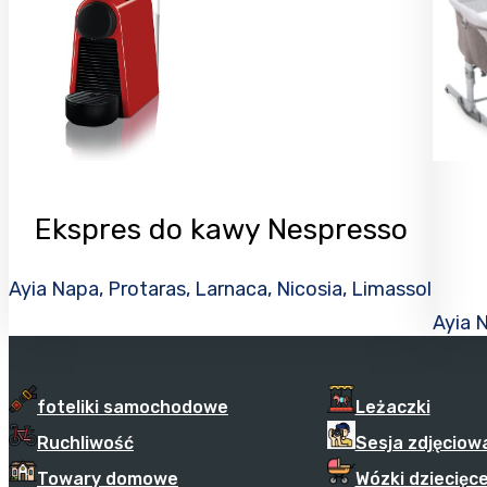
Ekspres do kawy Nespresso
Ayia Napa, Protaras, Larnaca, Nicosia, Limassol
Ayia N
foteliki samochodowe
Leżaczki
Ruchliwość
Sesja zdjęciow
Towary domowe
Wózki dziecięc