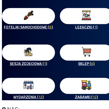
FOTELIKI SAMOCHODOWE (
8
)
LEŻACZKI (
1
)
SESJA ZDJĘCIOWA (
1
)
SKLEP (
6
)
WYDARZENIA (
12
)
ZABAWKI (
12
)