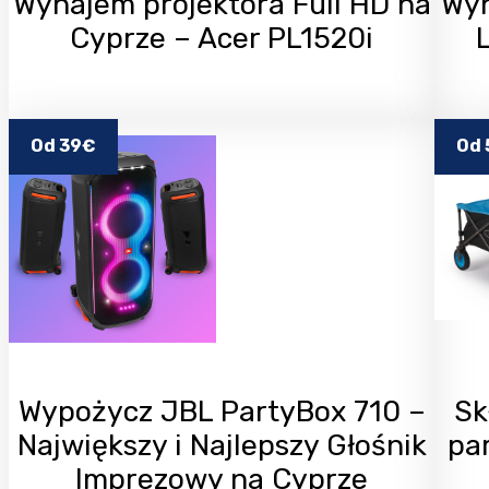
Wynajem projektora Full HD na
Wyn
Cyprze – Acer PL1520i
Od 39€
Od 
Wypożycz JBL PartyBox 710 –
Sk
Największy i Najlepszy Głośnik
par
Imprezowy na Cyprze