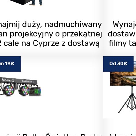
ajmij duży, nadmuchiwany
Wynaj
an projekcyjny o przekątnej
dostaw
2 cale na Cyprze z dostawą
filmy t
m 19€
Od 30€