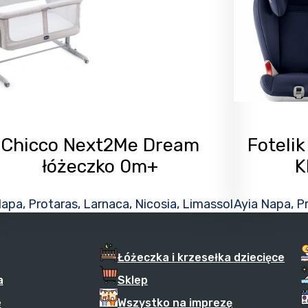
Chicco Next2Me Dream
Foteli
łóżeczko 0m+
K
apa, Protaras, Larnaca, Nicosia, Limassol
Ayia Napa, Pr
Łóżeczka i krzesełka dziecięce
a
Sklep
e
Wszystko na imprezę