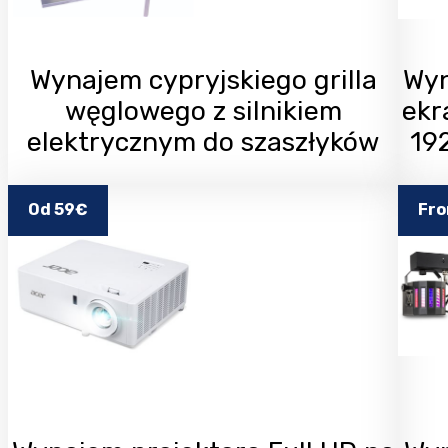
Wynajem cypryjskiego grilla
Wyn
węglowego z silnikiem
ekr
elektrycznym do szaszłyków
19
Od 59€
Fro