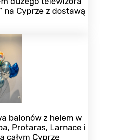
m dużego telewizora
5” na Cyprze z dostawą
a balonów z helem w
a, Protaras, Larnace i
a całym Cyprze