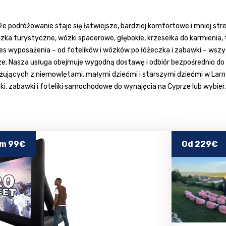
 podróżowanie staje się łatwiejsze, bardziej komfortowe i mniej stre
czka turystyczne, wózki spacerowe, głębokie, krzesełka do karmienia,
akres wyposażenia – od fotelików i wózków po łóżeczka i zabawki – w
 Nasza usługa obejmuje wygodną dostawę i odbiór bezpośrednio do domu
jących z niemowlętami, małymi dziećmi i starszymi dziećmi w Larnace,
ki, zabawki i foteliki samochodowe do wynajęcia na Cyprze lub wybie
om 99€
Od 229€