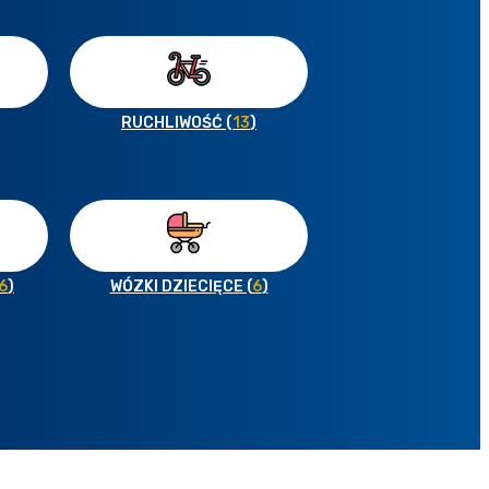
RUCHLIWOŚĆ (
13
)
6
)
WÓZKI DZIECIĘCE (
6
)