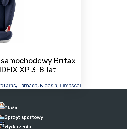
k samochodowy Britax
IDFIX XP 3-8 lat
otaras, Larnaca, Nicosia, Limassol
Plaża
Sprzęt sportowy
Wydarzenia