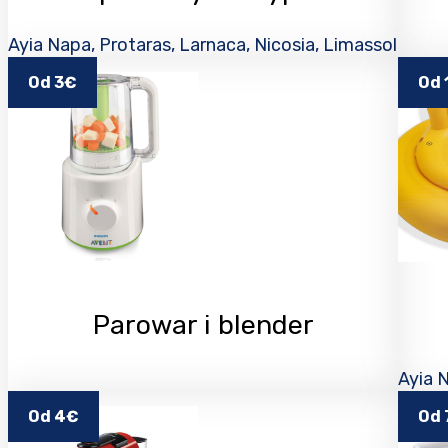
Ayia Napa, Protaras, Larnaca, Nicosia, Limassol
Od 3€
Od 
Parowar i blender
Ayia N
Od 4€
Od 