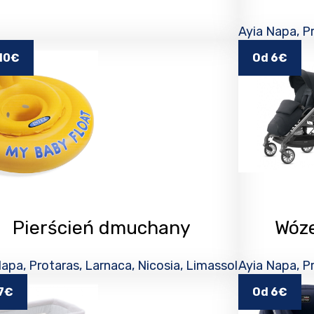
Ayia Napa, Pr
10€
Od 6€
Pierścień dmuchany
Wóze
apa, Protaras, Larnaca, Nicosia, Limassol
Ayia Napa, Pr
7€
Od 6€