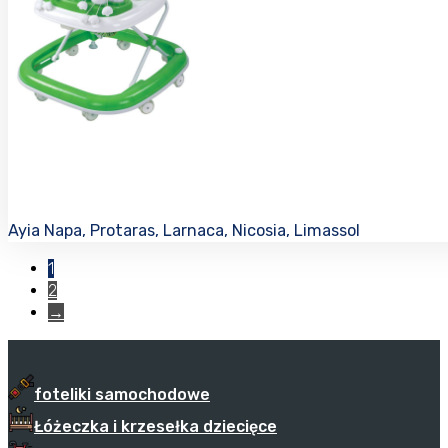
Ayia Napa, Protaras, Larnaca, Nicosia, Limassol
1
2
→
foteliki samochodowe
Łóżeczka i krzesełka dziecięce