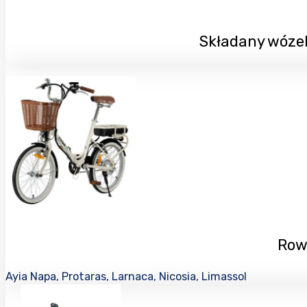
Składany wózek
Rowe
Ayia Napa, Protaras, Larnaca, Nicosia, Limassol