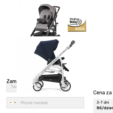
Zamów dostawę
Cena za
3-7 dni
Cyprus
8€/dzie
+357