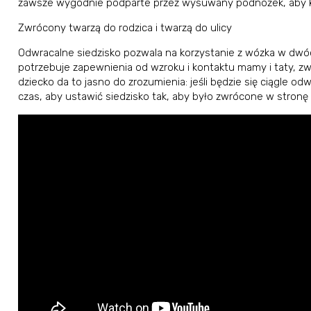
zawsze wygodnie podparte przez wysuwany podnóżek, aby k
Zwrócony twarzą do rodzica i twarzą do ulicy
Odwracalne siedzisko pozwala na korzystanie z wózka w dwóc
potrzebuje zapewnienia od wzroku i kontaktu mamy i taty, zw
dziecko da to jasno do zrozumienia: jeśli będzie się ciągle o
czas, aby ustawić siedzisko tak, aby było zwrócone w stronę u