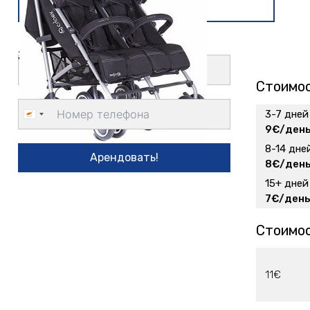
Заказать доставку
Стоимос
3-7 дней
Cyprus
9€/ден
+357
8-14 дне
Арендовать!
8€/ден
15+ дней
7€/ден
Стоимос
11€