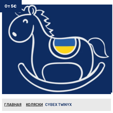
От 4€
От 4€
От 5€
ГЛАВНАЯ
КОЛЯСКИ
CYBEX TWINYX