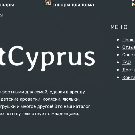
овары
Товары для дома
ы
МЕНЮ
Прок
Отзы
Сове
FAQ
Дост
Конт
мфортными для семей, сдавая в аренду
детские кроватки, коляски, люльки,
грушки и многое другое! Это наш каталог
х, кто путешествует с младенцами,