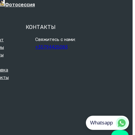
Фотосессия
КОНТАКТЫ
Свяжитесь с нами:
ат
+35794425083
вы
ты
авка
акты