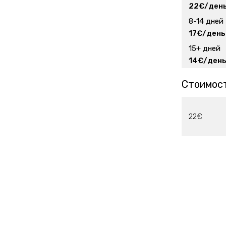
22€/ден
8-14 дней
17€/день
15+ дней
14€/ден
Стоимост
22€