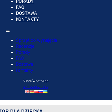
PORADY
FAQ
DOSTAWA
KONTAKTY
Sprzęt do wynajęcia
Recenzje
Porady
FAQ
Dostawa
Kontakty
Viber/WhatsApp:
+35794425083
TOR DLA DZIECKA