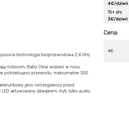
4€/dzień
15+ dni
3€/dzień
Cena:
4€
ulepszona technologia bezprzewodowa 2,4 GHz
ą rodzicom, Baby Clear widzieć w nocy.
ie potrzebujesz przewodu, maksymalnie 300
ukierunkowy głos ostrzegawczy przed
z LED aktywowany dźwiękiem; tryb tylko audio,