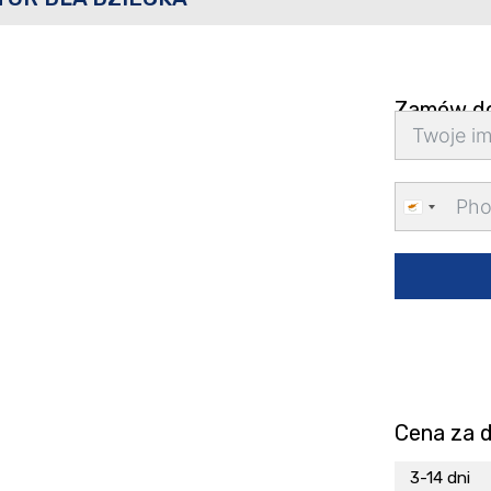
Zamów d
Cyprus
+357
Cena za 
3-14 dni