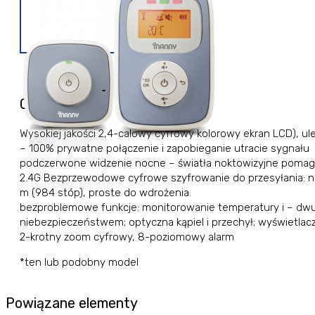
Opis
Wysokiej jakości 2,4-calowy cyfrowy kolorowy ekran LCD), 
– 100% prywatne połączenie i zapobieganie utracie sygnału
podczerwone widzenie nocne – światła noktowizyjne pomagaj
2.4G Bezprzewodowe cyfrowe szyfrowanie do przesyłania: n
m (984 stóp), proste do wdrożenia.
bezproblemowe funkcje: monitorowanie temperatury i – dw
niebezpieczeństwem; optyczna kąpiel i przechył; wyświetlac
2-krotny zoom cyfrowy, 8-poziomowy alarm
*ten lub podobny model
Powiązane elementy