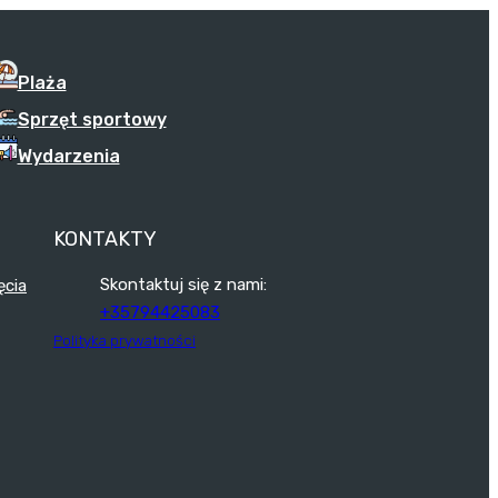
Plaża
Sprzęt sportowy
Wydarzenia
KONTAKTY
Skontaktuj się z nami:
ęcia
+35794425083
Polityka prywatności