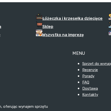
Łóżeczka i krzesełka dziecięce
a
Sklep
e
Wszystko na imprezę
MENU
Sprzęt do wynaj
Recenzje
Porady
FAQ
Dostawa
Kontakty
m, oferując wynajem sprzętu