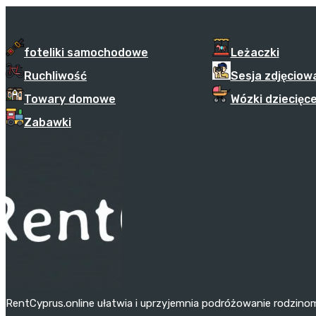
foteliki samochodowe
Leżaczki
Ruchliwość
Sesja zdjęciow
Towary domowe
Wózki dziecięc
Zabawki
RentCyprus.online ułatwia i uprzyjemnia podróżowanie rodzino