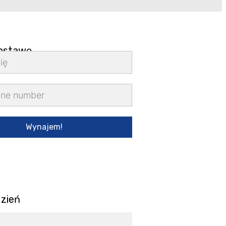
ostawę
Wynajem!
dzień