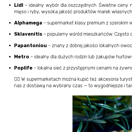
Lidl
– idealny wybór dla oszczędnych. Świetne ceny
mięso i ryby, wysoka jakość produktów marek własnych
Alphamega
– supermarket klasy premium z szerokim 
Sklavenitis
– popularny wśród mieszkańców. Często of
Papantoniou
– znany z dobrej jakości lokalnych owo
Metro
– idealny dla dużych rodzin lub zakupów hurtowyc
Poplife
– lokalna sieć z przystępnymi cenami na żyw
🏄‍♀️ W supermarketach można kupić też akcesoria turys
nas z dostawą na wybrany czas — to wygodniejsze i tań