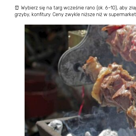
⏰ Wybierz się na targ wcześnie rano (ok. 6–10), aby zła
grzyby, konfitury. Ceny zwykle niższe niż w supermarke