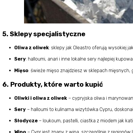
5. Sklepy specjalistyczne
Oliwa z oliwek
: sklepy jak Oleastro oferują wysokiej ja
Sery
: halloumi, anari i inne lokalne sery najlepiej kupo
Mięso
: świeże mięso znajdziesz w sklepach mięsnych, 
6. Produkty, które warto kupić
Oliwki i oliwa z oliwek
– cypryjska oliwa i marynowane
Sery
– halloumi to kulinarna wizytówka Cypru, doskonała 
Słodycze
– loukoum, pastelli, ciastka z miodem jak kati
Wino
– Cypr jest znany z wina, szczególnie z regionów 